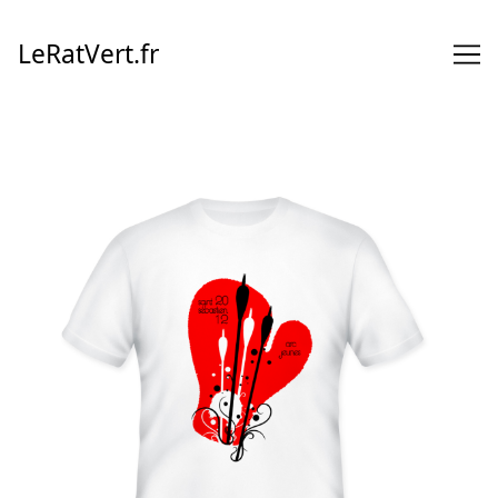
Skip
to
LeRatVert.fr
Content