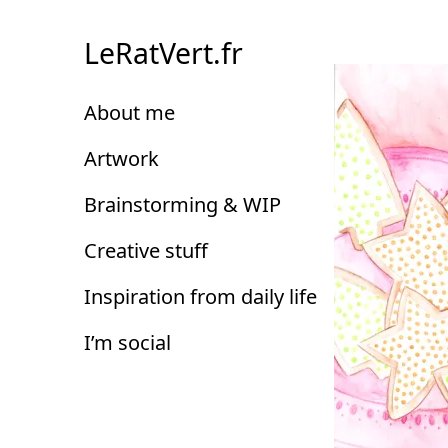
Skip
to
LeRatVert.fr
Content
About me
Artwork
Brainstorming & WIP
Creative stuff
Inspiration from daily life
I’m social