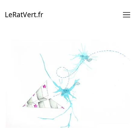
Skip
to
LeRatVert.fr
Content