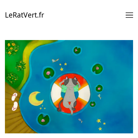
Skip
to
LeRatVert.fr
Content