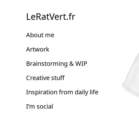
Skip
to
LeRatVert.fr
Content
About me
Artwork
Brainstorming & WIP
Creative stuff
Inspiration from daily life
I’m social