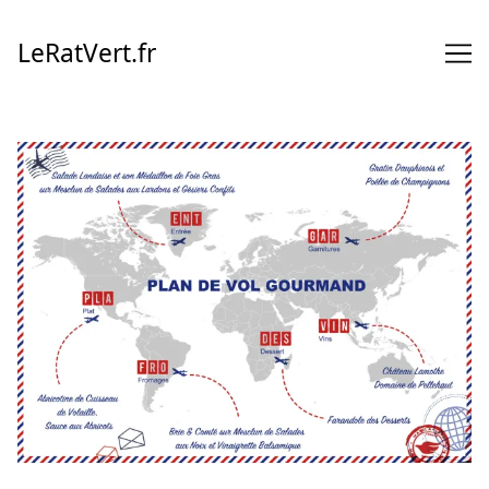
Skip
to
LeRatVert.fr
Content